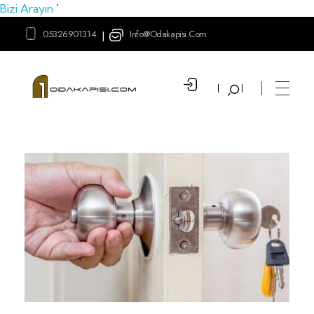
Bizi Arayın
'
05326901314
Info@odakapisi.com
|