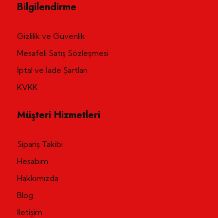
Oda Kapısı
Oda kapısı ile toptan kapı imalatı ve satışı
Bilgilendirme
Gizlilik ve Güvenlik
Mesafeli Satış Sözleşmesi
İptal ve İade Şartları
KVKK
Müşteri Hizmetleri
Sipariş Takibi
Hesabım
Hakkımızda
Blog
İletişim